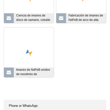
Ciencia de imanes de
Fabricación de imanes de
disco de samario, cobalto
NdFeB de arco de alta
y SmCo
calidad de China para
motor
Imanes de NdFeB unidos
de neodimio de
compresión de anillo
personalizados