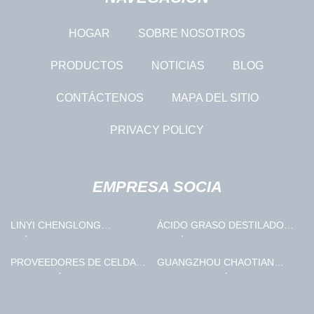
HOGAR
SOBRE NOSOTROS
PRODUCTOS
NOTICIAS
BLOG
CONTÁCTENOS
MAPA DEL SITIO
PRIVACY POLICY
EMPRESA SOCIA
LINYI CHENGLONG
ÁCIDO GRASO DESTILADO
PLÁSTICO INDUSTRIA CO.,
DEL ÁCIDO OLEICO DE
LTD
CHINA
PROVEEDORES DE CELDAS
GUANGZHOU CHAOTIAN
DE BATERÍA DE BAJA
CONSTRUCCIÓN
TEMPERATURA
MAQUINARIA EQUIPO CO.,
LIMITADO.