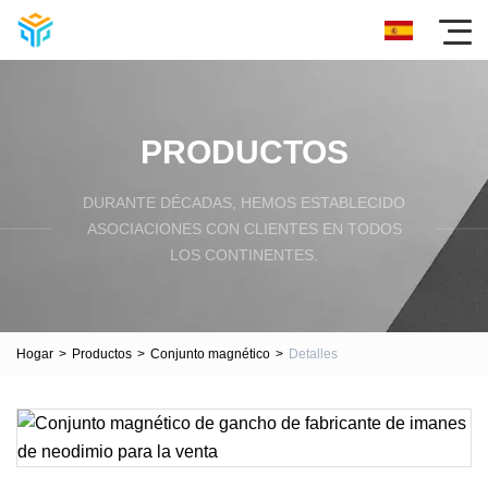
PRODUCTOS
DURANTE DÉCADAS, HEMOS ESTABLECIDO
ASOCIACIONES CON CLIENTES EN TODOS
LOS CONTINENTES.
Hogar
>
Productos
>
Conjunto magnético
>
Detalles